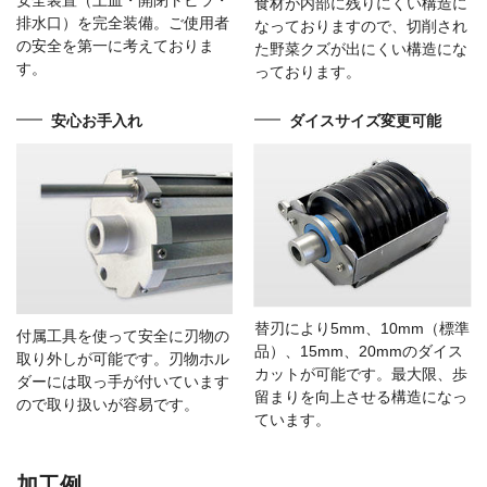
安全装置（上皿・開閉トビラ・
食材が内部に残りにくい構造に
排水口）を完全装備。ご使用者
なっておりますので、切削され
の安全を第一に考えておりま
た野菜クズが出にくい構造にな
す。
っております。
安心お手入れ
ダイスサイズ変更可能
替刃により5mm、10mm（標準
付属工具を使って安全に刃物の
品）、15mm、20mmのダイス
取り外しが可能です。刃物ホル
カットが可能です。最大限、歩
ダーには取っ手が付いています
留まりを向上させる構造になっ
ので取り扱いが容易です。
ています。
加工例