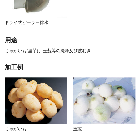
ドライ式ピーラー排水
用途
じゃがいも(里芋)、玉葱等の洗浄及び皮むき
加工例
じゃがいも
玉葱